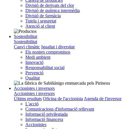
Cartera de productes
Divisió de derivats del clor
Divisió de química intermèdia
Divisió de farmàcia
Tutela i seguretat
Atenció al client
Sostenibilitat
Sostenibilitat
Canvi climàtic
Igualtat i diversitat
Els nostres compromisos
Medi ambient
Innovació
Responsabilitat social
Prevenció
Qualitat
Accionistes i inversors
Accionistes i inversors
Últims resultats
Oficina de l'accionista
Agenda de l'inversor
L'acció
Comunicacions d'informació rellevant
Informació privilegiada
Informació financera
Accionistes