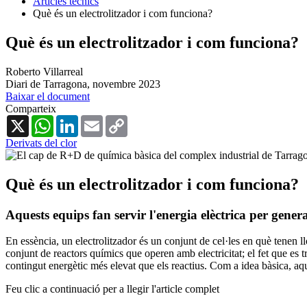
Articles tècnics
Què és un electrolitzador i com funciona?
Què és un electrolitzador i com funciona?
Roberto Villarreal
Diari de Tarragona,
novembre 2023
Baixar el document
Comparteix
X
WhatsApp
LinkedIn
Email
Copy
Link
Derivats del clor
Què és un electrolitzador i com funciona?
Aquests equips fan servir l'energia elèctrica per gen
En essència, un electrolitzador és un conjunt de cel·les en què tenen
conjunt de reactors químics que operen amb electricitat; el fet que es t
contingut energètic més elevat que els reactius. Com a idea bàsica, aqu
Feu clic a continuació per a llegir l'article complet