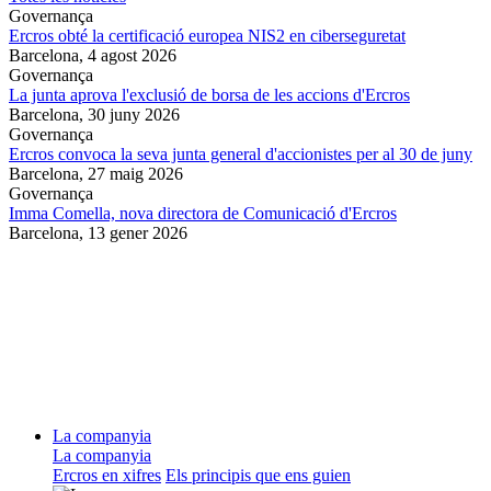
Governança
Ercros obté la certificació europea NIS2 en ciberseguretat
Barcelona,
4 agost 2026
Governança
La junta aprova l'exclusió de borsa de les accions d'Ercros
Barcelona,
30 juny 2026
Governança
Ercros convoca la seva junta general d'accionistes per al 30 de juny
Barcelona,
27 maig 2026
Governança
Imma Comella, nova directora de Comunicació d'Ercros
Barcelona,
13 gener 2026
La companyia
La companyia
Ercros en xifres
Els principis que ens guien