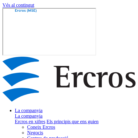
Vés al contingut
La companyia
La companyia
Ercros en xifres
Els principis que ens guien
Coneix Ercros
Negocis