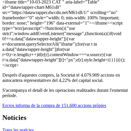
<iframe title="10-03-2023 CAT " aria-label="Table"
id="datawrapper-chart-M61sB"
src="https://datawrapper.dwcdn.net/M61sB/1/" scrolling="no"
frameborder="0" style="width: 0; min-width: 100% !important;
border: none;" height="196" data-external="1"></iframe><script
type="text/javascript">!function(){"use
strict";window.addEventListener("message",(function(a){if(void
0!==a.data["datawrapper-height"]){var
e=document.querySelectorAll("iframe");for(var t in
a.data["datawrapper-height"])for(var
r=0;r<e.length;r++)if(e[r].contentWindow===a.source){var
i=a.data["datawrapper-height"][t]+"px";e[r].style.height=i}}}))}();
</script>
Després d'aquestes compres, la Societat té 4.079.909 accions en
autocartera representatives del 4,22% del capital social.
S'acompanya el detall de les operacions realitzades durant l'esmentat
període.
Ercros informa de la compra de 151.600 accions pròpies
Notícies
Totes les notícies