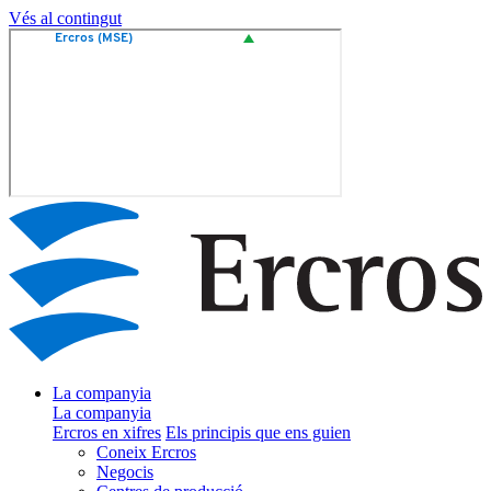
Vés al contingut
La companyia
La companyia
Ercros en xifres
Els principis que ens guien
Coneix Ercros
Negocis