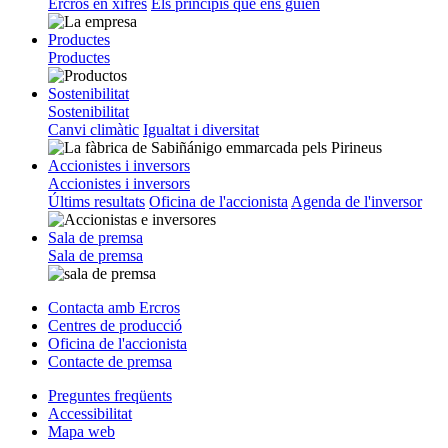
Ercros en xifres
Els principis que ens guien
Productes
Productes
Sostenibilitat
Sostenibilitat
Canvi climàtic
Igualtat i diversitat
Accionistes i inversors
Accionistes i inversors
Últims resultats
Oficina de l'accionista
Agenda de l'inversor
Sala de premsa
Sala de premsa
Contacta amb Ercros
Centres de producció
Oficina de l'accionista
Contacte de premsa
Preguntes freqüents
Accessibilitat
Mapa web