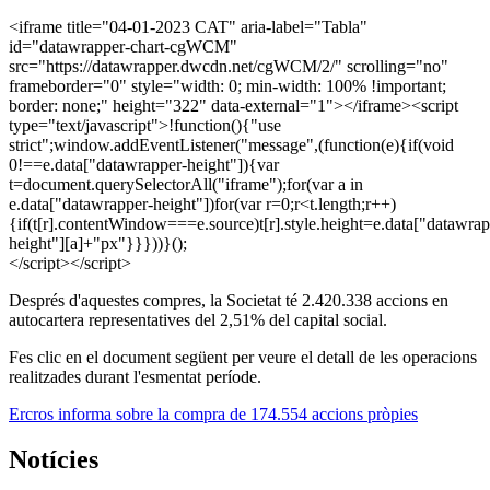
<iframe title="04-01-2023 CAT" aria-label="Tabla"
id="datawrapper-chart-cgWCM"
src="https://datawrapper.dwcdn.net/cgWCM/2/" scrolling="no"
frameborder="0" style="width: 0; min-width: 100% !important;
border: none;" height="322" data-external="1"></iframe><script
type="text/javascript">!function(){"use
strict";window.addEventListener("message",(function(e){if(void
0!==e.data["datawrapper-height"]){var
t=document.querySelectorAll("iframe");for(var a in
e.data["datawrapper-height"])for(var r=0;r<t.length;r++)
{if(t[r].contentWindow===e.source)t[r].style.height=e.data["datawrap
height"][a]+"px"}}}))}();
</script></script>
Després d'aquestes compres, la Societat té 2.420.338 accions en
autocartera representatives del 2,51% del capital social.
Fes clic en el document següent per veure el detall de les operacions
realitzades durant l'esmentat període.
Ercros informa sobre la compra de 174.554 accions pròpies
Notícies