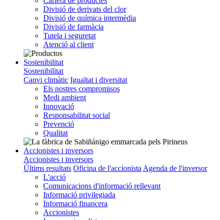
Cartera de productes
Divisió de derivats del clor
Divisió de química intermèdia
Divisió de farmàcia
Tutela i seguretat
Atenció al client
Sostenibilitat
Sostenibilitat
Canvi climàtic
Igualtat i diversitat
Els nostres compromisos
Medi ambient
Innovació
Responsabilitat social
Prevenció
Qualitat
Accionistes i inversors
Accionistes i inversors
Últims resultats
Oficina de l'accionista
Agenda de l'inversor
L'acció
Comunicacions d'informació rellevant
Informació privilegiada
Informació financera
Accionistes