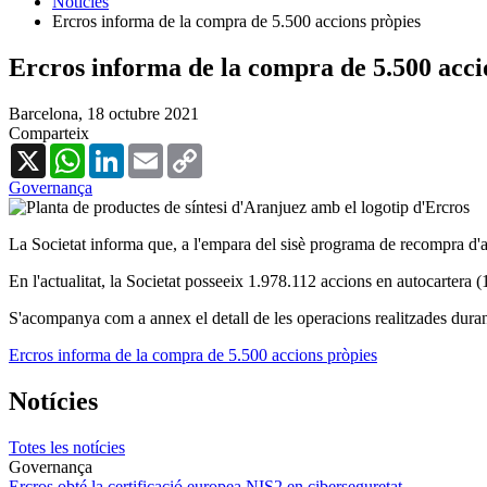
Notícies
Ercros informa de la compra de 5.500 accions pròpies
Ercros informa de la compra de 5.500 acci
Barcelona,
18 octubre 2021
Comparteix
X
WhatsApp
LinkedIn
Email
Copy
Link
Governança
La Societat informa que, a l'empara del sisè programa de recompra d'a
En l'actualitat, la Societat posseeix 1.978.112 accions en autocartera 
S'acompanya com a annex el detall de les operacions realitzades duran
Ercros informa de la compra de 5.500 accions pròpies
Notícies
Totes les notícies
Governança
Ercros obté la certificació europea NIS2 en ciberseguretat