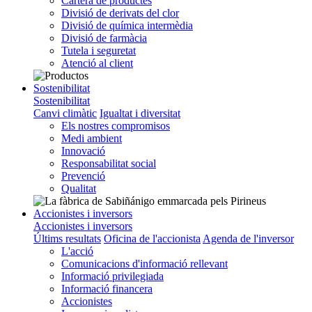
Cartera de productes
Divisió de derivats del clor
Divisió de química intermèdia
Divisió de farmàcia
Tutela i seguretat
Atenció al client
Sostenibilitat
Sostenibilitat
Canvi climàtic
Igualtat i diversitat
Els nostres compromisos
Medi ambient
Innovació
Responsabilitat social
Prevenció
Qualitat
Accionistes i inversors
Accionistes i inversors
Últims resultats
Oficina de l'accionista
Agenda de l'inversor
L'acció
Comunicacions d'informació rellevant
Informació privilegiada
Informació financera
Accionistes