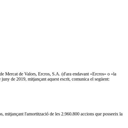
i de Mercat de Valors, Ercros, S.A. (d'ara endavant «Ercros» o «la
 juny de 2019, mitjançant aquest escrit, comunica el següent:
os, mitjançant l'amortització de les 2.960.800 accions que posseeix la