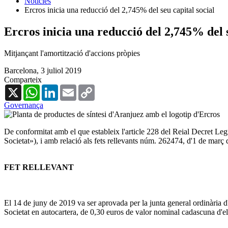
Notícies
Ercros inicia una reducció del 2,745% del seu capital social
Ercros inicia una reducció del 2,745% del s
Mitjançant l'amortització d'accions pròpies
Barcelona,
3 juliol 2019
Comparteix
X
WhatsApp
LinkedIn
Email
Copy
Link
Governança
De conformitat amb el que estableix l'article 228 del Reial Decret Legi
Societat»), i amb relació als fets rellevants núm. 262474, d'1 de mar
FET RELLEVANT
El 14 de juny de 2019 va ser aprovada per la junta general ordinària d'
Societat en autocartera, de 0,30 euros de valor nominal cadascuna d'ell