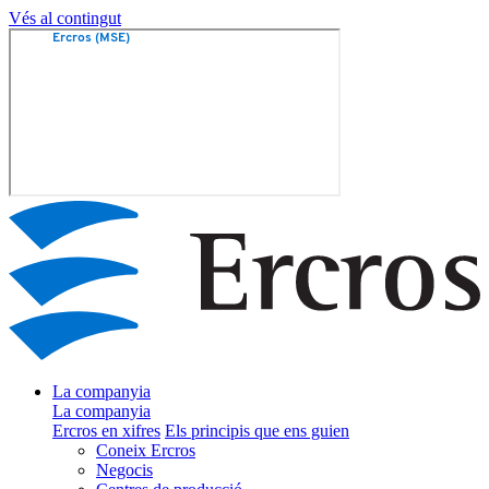
Vés al contingut
La companyia
La companyia
Ercros en xifres
Els principis que ens guien
Coneix Ercros
Negocis