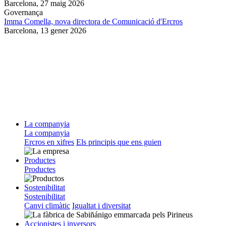
Barcelona,
27 maig 2026
Governança
Imma Comella, nova directora de Comunicació d'Ercros
Barcelona,
13 gener 2026
La companyia
La companyia
Ercros en xifres
Els principis que ens guien
Productes
Productes
Sostenibilitat
Sostenibilitat
Canvi climàtic
Igualtat i diversitat
Accionistes i inversors