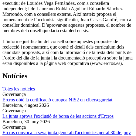
executiu; de Lourdes Vega Fernández, com a consellera
independent; i de Laureano Roldán Aguilar i Eduardo Sánchez
Morrondo, com a consellers externs. Així mateix proposa el
nomenament de l’accionista significatiu, Joan Casas Galofré, com a
conseller dominical. D’aprovar-se aquestes propostes, el nombre de
membres del consell quedaria establert en sis.
L’informe justificatiu del consell sobre aquestes propostes de
reelecció i nomenament, que conté el detall dels currículum dels
candidats proposats, així com la informació de la resta dels punts de
l’ordre del dia de la junta i la documentació preceptiva sobre la junta
estan disponibles a la pàgina web corporativa (www.ercros.es).
Notícies
Totes les notícies
Governança
Ercros obté la certificació europea NIS2 en ciberseguretat
Barcelona,
4 agost 2026
Governança
La junta aprova l'exclusió de borsa de les accions d'Ercros
Barcelona,
30 juny 2026
Governança
Ercros convoca la seva junta general d'accionistes per al 30 de juny