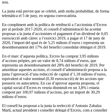
nou.
La junta està previst que se celebri, amb molta probabilitat, de forma
telemàtica el 5 de juny, en segona convocatòria.
En compliment amb la política de retribució a l’accionista d’Ercros
per al període 2017-2020, el consell d’administració ha acordat
proposar a la junta d’accionistes el pagament d’un dividend de 0,05
euros/acció amb càrrec a l’exercici 2019, a pagar el 17 de juny de
2020, l’import del qual és de 5,25 milions d’euros i representa un
desemborsament del 17% del benefici consolidat obtingut el 2019.
En el marc d’aquesta política, Ercros ha comprat 3,95 milions
d’accions pròpies, per un valor de 8,74 milions d’euros, que
representa un desemborsament del 28% del benefici de 2019. Per
amortitzar aquestes accions, el consell d’administració proposa a la
junta l’aprovació d’una reducció de capital d’1,18 milions d’euros,
equivalent al valor nominal (0,30 euros/acció) de les accions que
posseeix en autocartera. En cas d’aprovar aquesta proposta, el
capital social d’Ercros es veuria disminuït en un 3,8% i estaria
compost per 100,97 milions d’accions, per un import de 30,29
milions d’euros.
El consell ha proposat a la junta la reelecció d’Antonio Zabalza
Martí, actual president i conseller delegat d’Ercros, com a conseller