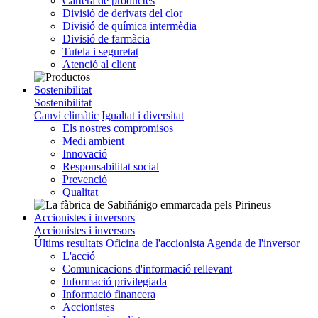
Cartera de productes
Divisió de derivats del clor
Divisió de química intermèdia
Divisió de farmàcia
Tutela i seguretat
Atenció al client
Sostenibilitat
Sostenibilitat
Canvi climàtic
Igualtat i diversitat
Els nostres compromisos
Medi ambient
Innovació
Responsabilitat social
Prevenció
Qualitat
Accionistes i inversors
Accionistes i inversors
Últims resultats
Oficina de l'accionista
Agenda de l'inversor
L'acció
Comunicacions d'informació rellevant
Informació privilegiada
Informació financera
Accionistes