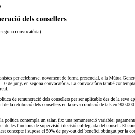
s
eració dels consellers
n segona convocatòria)
cionistes per celebrarse, novament de forma presencial, a la Mútua Gene
l 10 de juny, en segona convocatòria. La convocatòria també contempla l
real.
olítica de remuneració dels consellers per ser aplicable des de la seva apr
de la retribució dels consellers en la seva condició de tals en 900.000 e
ó, la política contempla un salari fix; una remuneració variable; pagamen
ci de les funcions de supervisió i decisió col·legiada del consell. El co
aquest concepte i suposa el 50% de pay-out del benefici obtingut per la 