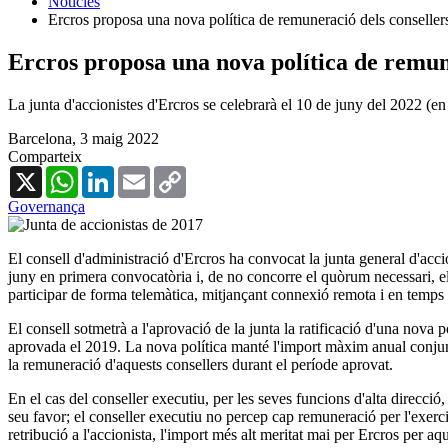
Notícies
Ercros proposa una nova política de remuneració dels conseller
Ercros proposa una nova política de remun
La junta d'accionistes d'Ercros se celebrarà el 10 de juny del 2022 (e
Barcelona,
3 maig 2022
Comparteix
X
WhatsApp
LinkedIn
Email
Copy
Link
Governança
El consell d'administració d'Ercros ha convocat la junta general d'ac
juny en primera convocatòria i, de no concorre el quòrum necessari, e
participar de forma telemàtica, mitjançant connexió remota i en temps 
El consell sotmetrà a l'aprovació de la junta la ratificació d'una nova p
aprovada el 2019. La nova política manté l'import màxim anual conjunt 
la remuneració d'aquests consellers durant el període aprovat.
En el cas del conseller executiu, per les seves funcions d'alta direcci
seu favor; el conseller executiu no percep cap remuneració per l'exerci
retribució a l'accionista, l'import més alt meritat mai per Ercros per 