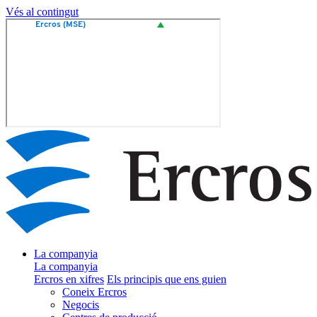
Vés al contingut
La companyia
La companyia
Ercros en xifres
Els principis que ens guien
Coneix Ercros
Negocis