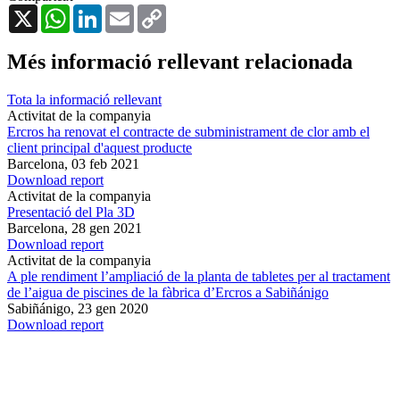
X
WhatsApp
LinkedIn
Email
Copy
Link
Més informació rellevant relacionada
Tota la informació rellevant
Activitat de la companyia
Ercros ha renovat el contracte de subministrament de clor amb el
client principal d'aquest producte
Barcelona,
03 feb 2021
Download report
Activitat de la companyia
Presentació del Pla 3D
Barcelona,
28 gen 2021
Download report
Activitat de la companyia
A ple rendiment l’ampliació de la planta de tabletes per al tractament
de l’aigua de piscines de la fàbrica d’Ercros a Sabiñánigo
Sabiñánigo,
23 gen 2020
Download report