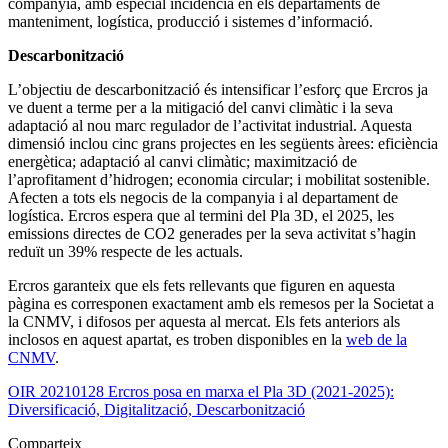
companyia, amb especial incidència en els departaments de
manteniment, logística, producció i sistemes d’informació.
Descarbonització
L’objectiu de descarbonització és intensificar l’esforç que Ercros ja
ve duent a terme per a la mitigació del canvi climàtic i la seva
adaptació al nou marc regulador de l’activitat industrial. Aquesta
dimensió inclou cinc grans projectes en les següents àrees: eficiència
energètica; adaptació al canvi climàtic; maximització de
l’aprofitament d’hidrogen; economia circular; i mobilitat sostenible.
Afecten a tots els negocis de la companyia i al departament de
logística. Ercros espera que al termini del Pla 3D, el 2025, les
emissions directes de CO2 generades per la seva activitat s’hagin
reduït un 39% respecte de les actuals.
Ercros garanteix que els fets rellevants que figuren en aquesta
pàgina es corresponen exactament amb els remesos per la Societat a
la CNMV, i difosos per aquesta al mercat. Els fets anteriors als
inclosos en aquest apartat, es troben disponibles en la
web de la
CNMV
.
OIR 20210128 Ercros posa en marxa el Pla 3D (2021-2025):
Diversificació, Digitalització, Descarbonització
Comparteix