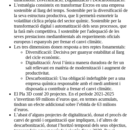
L'estratègia consisteix en transformar Ercros en una empresa
sostenible al llarg del temps. Sostenible per la diversificació de
la seva estructura productiva, que li permetrà esmorteir la
volatilitat cíclica pròpia del sector químic. Sostenible per la
transformació digital i automatització dels seus processos, que
la farà més competitiva. I sostenible per l'adequació de les
seves prestacions mediambientals als requeriments oficials
europeus i espanyols per frenar el canvi climàtic.
Les tres dimensions donen resposta a tres reptes fonamentals:
Diversificació: Decisiva per guanyar estabilitat al llarg
del cicle econòmic.
Digitalització: Avui l’única manera duradora de fer un
salt rellevant en matèria de modernització i augment de
productivitat.
Descarbonització: Una obligació indefugible per a una
empresa química responsable amb el medi ambient i
disposada a contribuir a frenar el canvi climàtic.
El Pla 3D conté 20 projectes. En el període 2021-2025
s’invertiran 69 milions d’euros que, en termes acumulats,
tindran un efecte addicional sobre l’ebitda de 63 milions
d’euros.
L’abast d’alguns projectes de digitalització, donat el procés de
canvi de gestió i organització que impliquen, i d’altres de
descarbonització, donat l’horitzó temporal dels seus objectius,