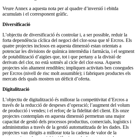
Veure Annex a aquesta nota per al quadre d’inversió i ebitda
acumulats i el corresponent gràfic.
Diversificació
L’objectiu de diversificació és controlar i, a ser possible, reduir la
forta dependència cíclica del negoci del clor-sosa que té Ercros. Els
quatre projectes inclosos en aquesta dimensió estan orientats a
potenciar les divisions de química intermèdia i farmàcia, i el segment
de potabilització d’aigües que, tot i que pertany a la divisió de
derivats del clor, no està sotmès al cicle del clor-sosa. Aquests
projectes són altament rendibles; impliquen activitats ben conegudes
per Ercros (nivell de risc molt assumible); i fabriquen productes els
mercats dels quals mostren un dèficit d’oferta.
Digitalització
L’objectiu de digitalització és millorar la competitivitat d’Ercros a
través de la reducció de despeses d’operació; l’augment del volum
de producció i vendes; i el reforç de la fidelitat del client. Els onze
projectes contemplats en aquesta dimensió permetran una major
capacitat de gestió dels processos productius, comercials, logístics i
administratius a través de la gestió automatitzada de les dades. Els
projectes van dirigits a millorar tota la cadena de valor de la