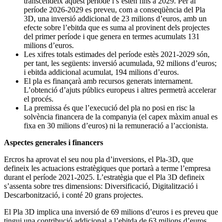
transcendeix aquest període i s’estén fins a 2029. Per al
període 2026-2029 es preveu, com a conseqüència del Pla
3D, una inversió addicional de 23 milions d’euros, amb un
efecte sobre l’ebitda que es suma al provinent dels projectes
del primer període i que genera en termes acumulats 131
milions d’euros.
Les xifres totals estimades del període estès 2021-2029 són,
per tant, les següents: inversió acumulada, 92 milions d’euros;
i ebitda addicional acumulat, 194 milions d’euros.
El pla es finançarà amb recursos generats internament.
L’obtenció d’ajuts públics europeus i altres permetrà accelerar
el procés.
La premissa és que l’execució del pla no posi en risc la
solvència financera de la companyia (el capex màxim anual es
fixa en 30 milions d’euros) ni la remuneració a l’accionista.
Aspectes generales i financers
Ercros ha aprovat el seu nou pla d’inversions, el Pla-3D, que
defineix les actuacions estratègiques que portarà a terme l’empresa
durant el període 2021-2025. L’estratègia que el Pla 3D defineix
s’assenta sobre tres dimensions: Diversificació, Digitalització i
Descarbonització, i conté 20 grans projectes.
El Pla 3D implica una inversió de 69 milions d’euros i es preveu que
tingui una contribució addicional a l’ebitda de 63 milions d’euros.