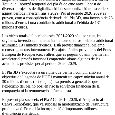
Tot i que l’horitzó temporal del pla és de cinc anys, l’abast de
diversos projectes de digitalització i descarbonització transcendeix
aquest període i s’estén fins a 2029. Per al període 2026-2029 es
preveu, com a conseqüència derivada del Pla 3D, una inversió de 23
milions d’euros i una contribució addicional a l’ebitda de 131
milions d’euros.
Les xifres totals del període estès 2021-2029 són, per tant, les
següents: inversió acumulada, 92 milions d’euros; i ebitda addicional
acumulat, 194 milions d’euros. Està previst finançar el pla amb
recursos generats internament. Els ajuts públics provinents del Fons
Europeu de Recuperació, i altres que es puguin obtenir, permetran
accelerar el procés inversor i emprendre abans algunes de les
actuacions previstes per al període 2026-2029.
El Pla 3D s’executarà a un ritme que permeti complir amb els
objectius de l’agenda de l’UE i mantenir un capex màxim anual de
30 milions d’euros (net d’ajuts). La premissa general és que
l’execució del pla no posi en risc la solvència financera de la
companyia ni la remuneració a l’accionista.
El present pla succeeix el Pla ACT 2016-2020, d’Adaptació al
Canvi Tecnològic, que va suposar la modernització de l’estructura
productiva d’Ercros i la incorporació d’importants millores
d’eficiència energètica.