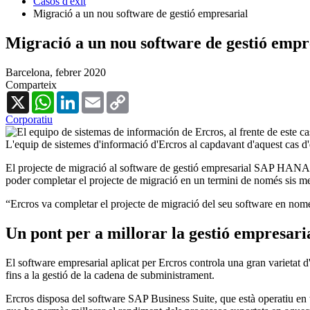
Casos d'èxit
Migració a un nou software de gestió empresarial
Migració a un nou software de gestió empr
Barcelona,
febrer 2020
Comparteix
X
WhatsApp
LinkedIn
Email
Copy
Link
Corporatiu
L'equip de sistemes d'informació d'Ercros al capdavant d'aquest cas d'
El projecte de migració al software de gestió empresarial SAP HANA, d
poder completar el projecte de migració en un termini de només sis me
“Ercros va completar el projecte de migració del seu software en nom
Un pont per a millorar la gestió empresari
El software empresarial aplicat per Ercros controla una gran varietat d
fins a la gestió de la cadena de subministrament.
Ercros disposa del software SAP Business Suite, que està operatiu en 