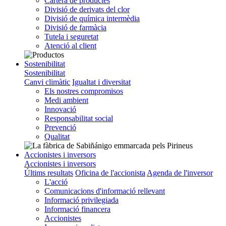
Cartera de productes
Divisió de derivats del clor
Divisió de química intermèdia
Divisió de farmàcia
Tutela i seguretat
Atenció al client
Sostenibilitat
Sostenibilitat
Canvi climàtic
Igualtat i diversitat
Els nostres compromisos
Medi ambient
Innovació
Responsabilitat social
Prevenció
Qualitat
Accionistes i inversors
Accionistes i inversors
Últims resultats
Oficina de l'accionista
Agenda de l'inversor
L'acció
Comunicacions d'informació rellevant
Informació privilegiada
Informació financera
Accionistes