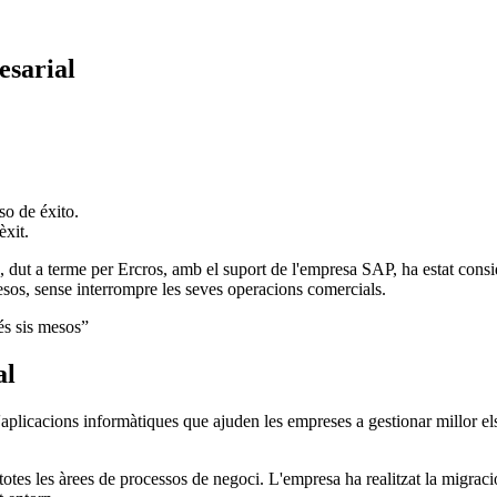
esarial
èxit.
ut a terme per Ercros, amb el suport de l'empresa SAP, ha estat conside
sos, sense interrompre les seves operacions comercials.
és sis mesos”
al
'aplicacions informàtiques que ajuden les empreses a gestionar millor els
totes les àrees de processos de negoci. L'empresa ha realitzat la migr