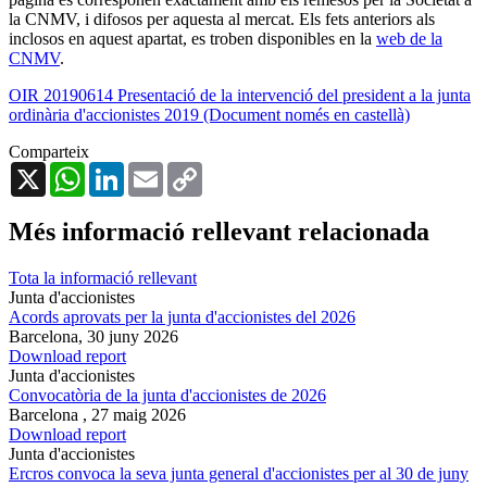
la CNMV, i difosos per aquesta al mercat. Els fets anteriors als
inclosos en aquest apartat, es troben disponibles en la
web de la
CNMV
.
OIR 20190614 Presentació de la intervenció del president a la junta
ordinària d'accionistes 2019 (Document només en castellà)
Comparteix
X
WhatsApp
LinkedIn
Email
Copy
Link
Més informació rellevant relacionada
Tota la informació rellevant
Junta d'accionistes
Acords aprovats per la junta d'accionistes del 2026
Barcelona,
30 juny 2026
Download report
Junta d'accionistes
Convocatòria de la junta d'accionistes de 2026
Barcelona ,
27 maig 2026
Download report
Junta d'accionistes
Ercros convoca la seva junta general d'accionistes per al 30 de juny