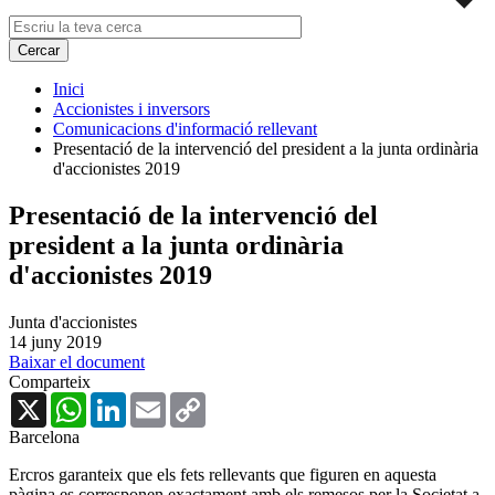
Inici
Accionistes i inversors
Comunicacions d'informació rellevant
Presentació de la intervenció del president a la junta ordinària
d'accionistes 2019
Presentació de la intervenció del
president a la junta ordinària
d'accionistes 2019
Junta d'accionistes
14 juny 2019
Baixar el document
Comparteix
X
WhatsApp
LinkedIn
Email
Copy
Link
Barcelona
Ercros garanteix que els fets rellevants que figuren en aquesta
pàgina es corresponen exactament amb els remesos per la Societat a