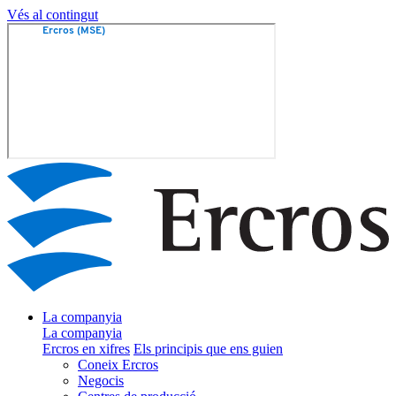
Vés al contingut
La companyia
La companyia
Ercros en xifres
Els principis que ens guien
Coneix Ercros
Negocis