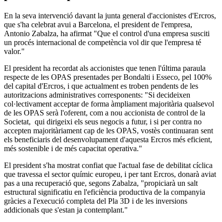
En la seva intervenció davant la junta general d'accionistes d'Ercros,
que s'ha celebrat avui a Barcelona, el president de l'empresa,
Antonio Zabalza, ha afirmat "Que el control d'una empresa susciti
un procés internacional de competència vol dir que l'empresa té
valor."
El president ha recordat als accionistes que tenen l'última paraula
respecte de les OPAS presentades per Bondalti i Esseco, pel 100%
del capital d'Ercros, i que actualment es troben pendents de les
autoritzacions administratives corresponents: "Si decideixen
col·lectivament acceptar de forma àmpliament majoritària qualsevol
de les OPAS serà l'oferent, com a nou accionista de control de la
Societat, qui dirigeixi els seus negocis a futur, i si per contra no
accepten majoritàriament cap de les OPAS, vostès continuaran sent
els beneficiaris del desenvolupament d'aquesta Ercros més eficient,
més sostenible i de més capacitat operativa."
El president s'ha mostrat confiat que l'actual fase de debilitat cíclica
que travessa el sector químic europeu, i per tant Ercros, donarà aviat
pas a una recuperació que, segons Zabalza, "propiciarà un salt
estructural significatiu en l'eficiència productiva de la companyia
gràcies a l'execució completa del Pla 3D i de les inversions
addicionals que s'estan ja contemplant."