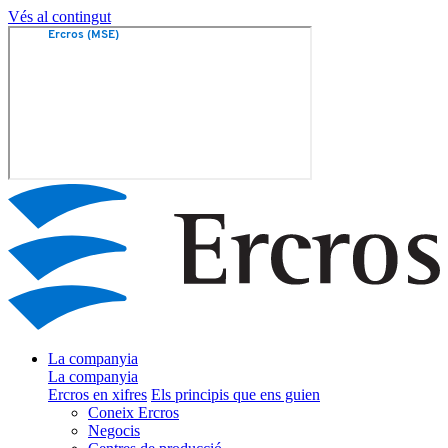
Vés al contingut
La companyia
La companyia
Ercros en xifres
Els principis que ens guien
Coneix Ercros
Negocis