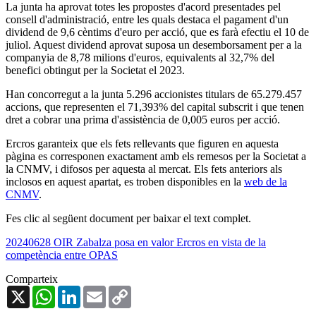
La junta ha aprovat totes les propostes d'acord presentades pel
consell d'administració, entre les quals destaca el pagament d'un
dividend de 9,6 cèntims d'euro per acció, que es farà efectiu el 10 de
juliol. Aquest dividend aprovat suposa un desemborsament per a la
companyia de 8,78 milions d'euros, equivalents al 32,7% del
benefici obtingut per la Societat el 2023.
Han concorregut a la junta 5.296 accionistes titulars de 65.279.457
accions, que representen el 71,393% del capital subscrit i que tenen
dret a cobrar una prima d'assistència de 0,005 euros per acció.
Ercros garanteix que els fets rellevants que figuren en aquesta
pàgina es corresponen exactament amb els remesos per la Societat a
la CNMV, i difosos per aquesta al mercat. Els fets anteriors als
inclosos en aquest apartat, es troben disponibles en la
web de la
CNMV
.
Fes clic al següent document per baixar el text complet.
20240628 OIR Zabalza posa en valor Ercros en vista de la
competència entre OPAS
Comparteix
X
WhatsApp
LinkedIn
Email
Copy
Link