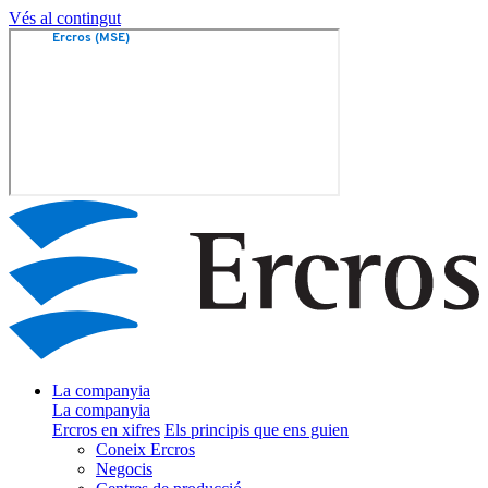
Vés al contingut
La companyia
La companyia
Ercros en xifres
Els principis que ens guien
Coneix Ercros
Negocis